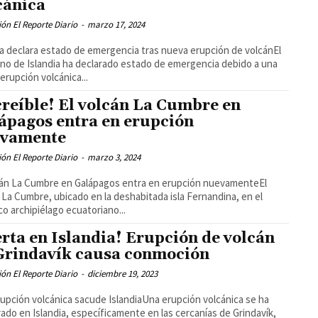
cánica
ón El Reporte Diario
-
marzo 17, 2024
ia declara estado de emergencia tras nueva erupción de volcánEl
no de Islandia ha declarado estado de emergencia debido a una
erupción volcánica...
creíble! El volcán La Cumbre en
ápagos entra en erupción
vamente
ón El Reporte Diario
-
marzo 3, 2024
cán La Cumbre en Galápagos entra en erupción nuevamenteEl
 La Cumbre, ubicado en la deshabitada isla Fernandina, en el
ico archipiélago ecuatoriano...
erta en Islandia! Erupción de volcán
Grindavík causa conmoción
ón El Reporte Diario
-
diciembre 19, 2023
upción volcánica sacude IslandiaUna erupción volcánica se ha
rado en Islandia, específicamente en las cercanías de Grindavík,