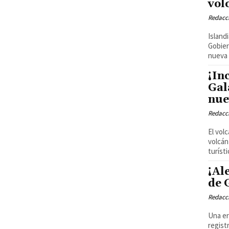
vol
Redacci
Island
Gobier
nueva 
¡In
Gal
nue
Redacci
El vol
volcán
turíst
¡Al
de 
Redacci
Una er
regist