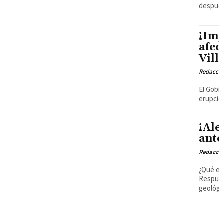
despué
¡Im
afe
Vil
Redacci
El Gob
erupci
¡Al
ant
Redacci
¿Qué e
Respue
geológ