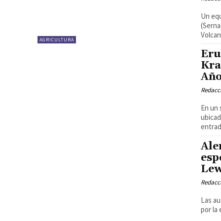
Un equ
(Serna
Volcan
AGRICULTURA
Eru
Kra
Año
Redacci
En un 
ubicad
entrad
Ale
esp
Lew
Redacci
Las au
por la