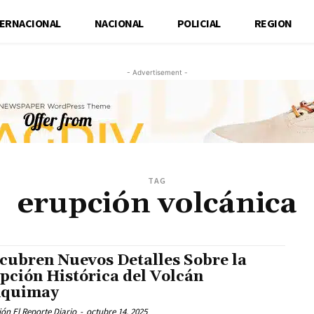
TERNACIONAL
NACIONAL
POLICIAL
REGION
- Advertisement -
TAG
erupción volcánica
cubren Nuevos Detalles Sobre la
pción Histórica del Volcán
nquimay
ón El Reporte Diario
-
octubre 14, 2025