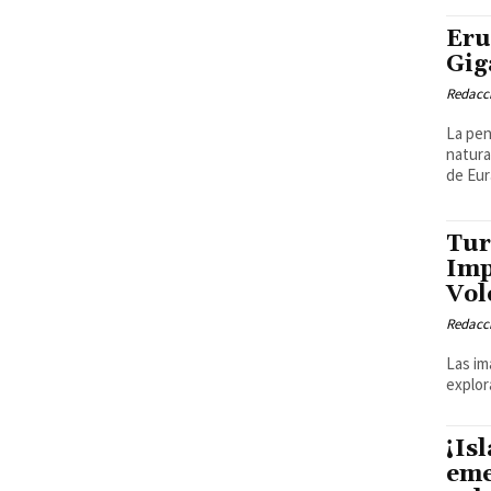
Eru
Gig
Redacci
La pen
natura
de Eura
Tur
Imp
Vol
Redacci
Las im
explora
¡Is
eme