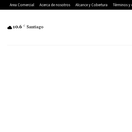
Area Comercial
Acerca de nosotros
Alcance y Cobertura
Términos y 
10.6
C
Santiago