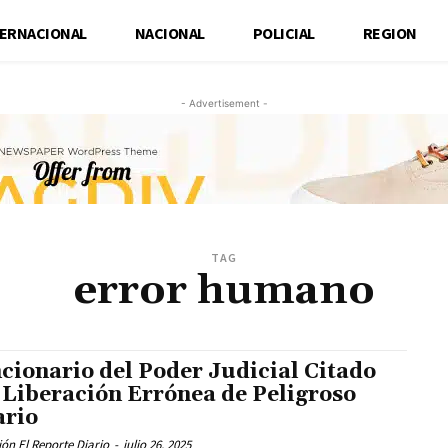
TERNACIONAL
NACIONAL
POLICIAL
REGION
- Advertisement -
TAG
error humano
cionario del Poder Judicial Citado
 Liberación Errónea de Peligroso
ario
ón El Reporte Diario
-
julio 26, 2025