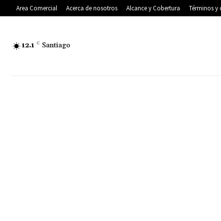
Area Comercial
Acerca de nosotros
Alcance y Cobertura
Términos y 
12.1
C
Santiago