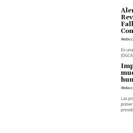
Ale
Rev
Fal
Com
Redacci
En una
(DGCA)
Imp
mue
hu
Redacci
Las pr
primer
presid