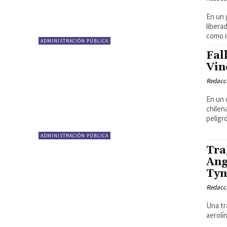
En un 
libera
como i
ADMINISTRACIÓN PÚBLICA
Fal
Vin
Redacci
En un 
chilen
peligro
ADMINISTRACIÓN PÚBLICA
Tra
Ang
Ty
Redacci
Una tr
aerolí