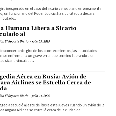
giro inesperado en el caso del sicario venezolano erróneamente
do, un funcionario del Poder Judicial ha sido citado a declarar
mputado....
la Humana Libera a Sicario
culado al
ón El Reporte Diario
-
julio 25, 2025
desconcertante giro de los acontecimientos, las autoridades
as se enfrentan a un grave error que terminó liberando a un
so sicario vinculado...
gedia Aérea en Rusia: Avión de
ara Airlines se Estrella Cerca de
nda
ón El Reporte Diario
-
julio 24, 2025
agedia sacudió al este de Rusia este jueves cuando un avión de la
nea Angara Airlines se estrelló cerca de la ciudad de...