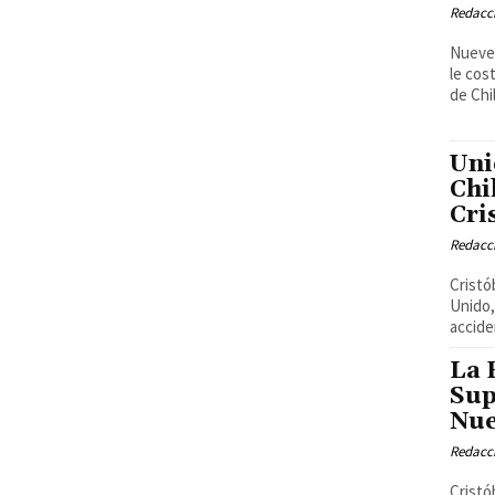
Redacci
Nueve 
le cos
de Chil
Uni
Chi
Cri
Redacci
Cristó
Unido,
accide
La 
Sup
Nu
Redacci
Cristó