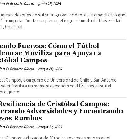
ón El Reporte Diario
-
junio 15, 2025
meses después de sufrir un grave accidente automovilístico que
tó la amputación de una pierna, el exguardameta de Universidad
e, Cristóbal...
endo Fuerzas: Cómo el Fútbol
leno se Moviliza para Apoyar a
stóbal Campos
ón El Reporte Diario
-
mayo 26, 2025
bal Campos, exarquero de Universidad de Chile y San Antonio
 se enfrenta a un momento económico difícil tras el brutal
nte que le...
Resiliencia de Cristóbal Campos:
erando Adversidades y Encontrando
evos Rumbos
ón El Reporte Diario
-
mayo 22, 2025
bal Campos, exjugador de fútbol y tres veces monarca del