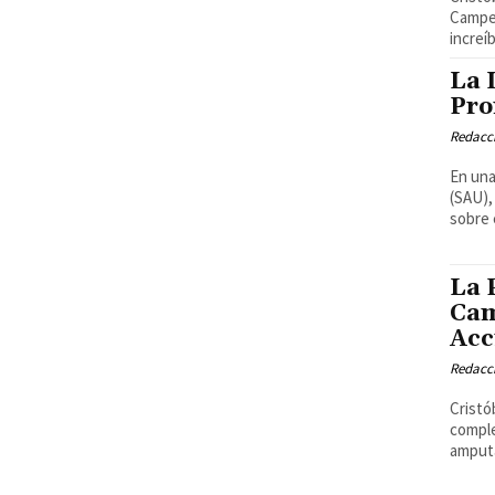
Campeo
increíb
La 
Pro
Redacci
En una
(SAU),
sobre 
La 
Cam
Acc
Redacci
Cristó
comple
amputa