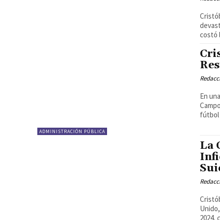
Cristó
devast
costó 
Cri
Res
Redacci
En una
Campos
fútbol 
ADMINISTRACIÓN PÚBLICA
La 
Inf
Sui
Redacci
Cristó
Unido,
2024, 