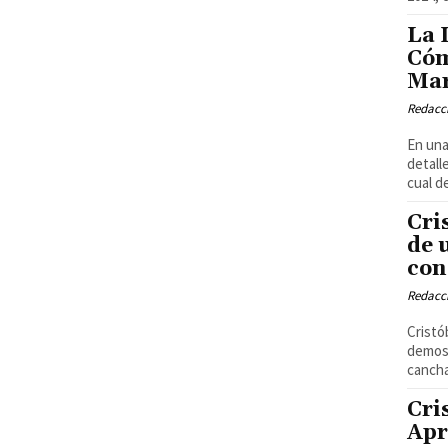
La 
Cóm
Mar
Redacci
En una
detall
cual de
Cri
de 
con
Redacci
Cristó
demost
cancha
Cri
Apr