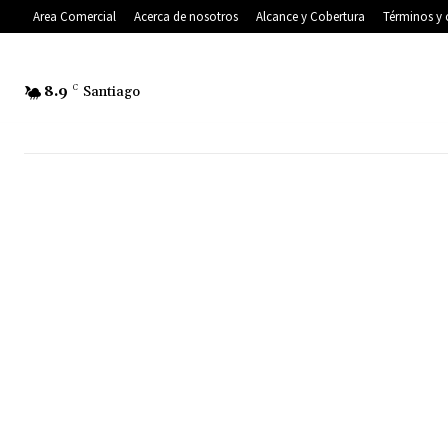
Area Comercial
Acerca de nosotros
Alcance y Cobertura
Términos y 
8.9
C
Santiago