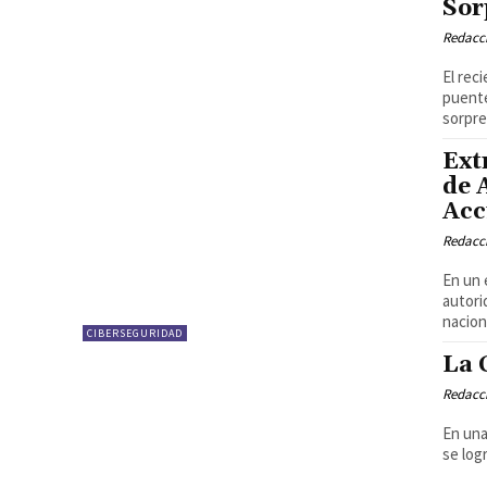
Sor
Redacci
El rec
puente
sorpre
Ext
de 
Acc
Redacci
En un 
autori
nacion
CIBERSEGURIDAD
La 
Redacci
En una
se log