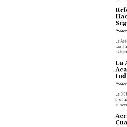
Ref
Hac
Seg
Redacci
La Asa
Consti
extran
La 
Aca
Ind
Redacci
La OCD
produc
subven
Acc
Cua