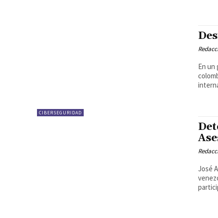
Des
Redacci
En un 
colomb
intern
CIBERSEGURIDAD
Det
Ase
Redacci
José A
venezo
partici