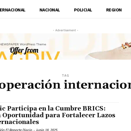
TERNACIONAL
NACIONAL
POLICIAL
REGION
- Advertisement -
TAG
operación internacio
ic Participa en la Cumbre BRICS:
 Oportunidad para Fortalecer Lazos
ernacionales
ón El Reporte Diario
-
junio 18, 2025