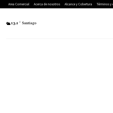
Area Comercial
Acerca de nosotros
Alcance y Cobertura
Términos y 
13.1
C
Santiago