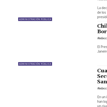
La dec
de los
preside
ADMINISTRACIÓN PÚBLICA
Chi
Bor
Redacci
El Pre
Janeir
ADMINISTRACIÓN PÚBLICA
Cua
Sec
San
Redacci
En un 
han lo
un ciu