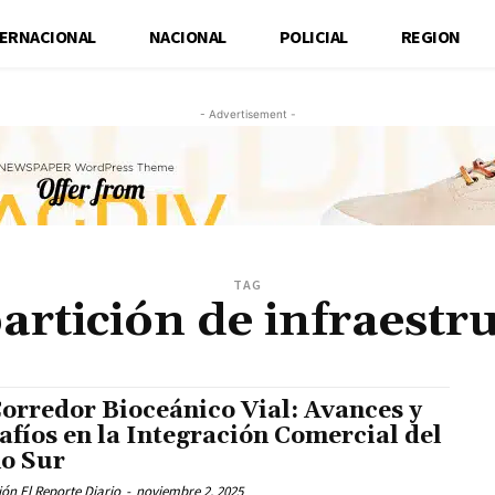
TERNACIONAL
NACIONAL
POLICIAL
REGION
- Advertisement -
TAG
rtición de infraestr
Corredor Bioceánico Vial: Avances y
afíos en la Integración Comercial del
o Sur
ón El Reporte Diario
-
noviembre 2, 2025