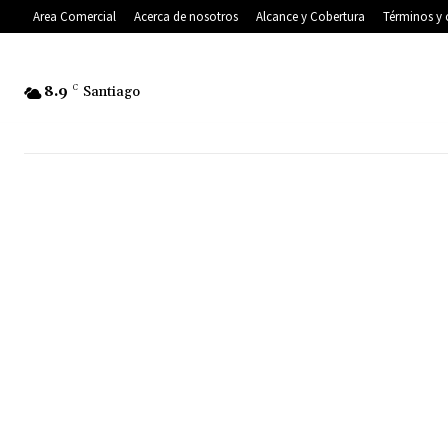
Area Comercial
Acerca de nosotros
Alcance y Cobertura
Términos y 
8.9
C
Santiago