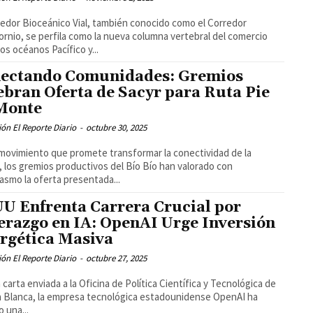
redor Bioceánico Vial, también conocido como el Corredor
ornio, se perfila como la nueva columna vertebral del comercio
los océanos Pacífico y...
ectando Comunidades: Gremios
ebran Oferta de Sacyr para Ruta Pie
Monte
ón El Reporte Diario
-
octubre 30, 2025
movimiento que promete transformar la conectividad de la
, los gremios productivos del Bío Bío han valorado con
asmo la oferta presentada...
U Enfrenta Carrera Crucial por
erazgo en IA: OpenAI Urge Inversión
rgética Masiva
ón El Reporte Diario
-
octubre 27, 2025
 carta enviada a la Oficina de Política Científica y Tecnológica de
a Blanca, la empresa tecnológica estadounidense OpenAI ha
o una...