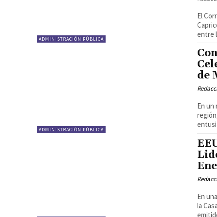
El Cor
Capric
entre 
ADMINISTRACIÓN PÚBLICA
Con
Cel
de 
Redacci
En un 
región
entusi
ADMINISTRACIÓN PÚBLICA
EEU
Lid
Ene
Redacci
En una
la Cas
emitid