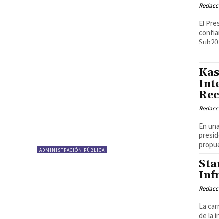
Redacci
El Pre
confia
Sub20.
Kas
Int
Rec
Redacci
En una
presid
propue
ADMINISTRACIÓN PÚBLICA
Sta
Inf
Redacci
La car
de la i