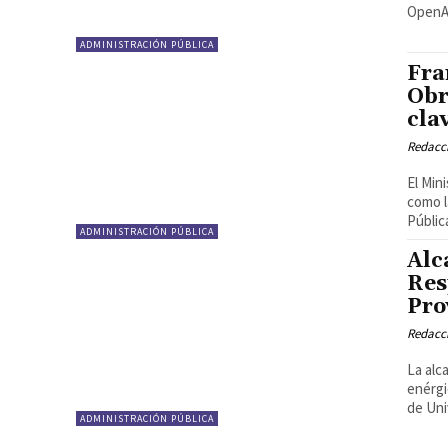
OpenAI
ADMINISTRACIÓN PÚBLICA
Fra
Obr
cla
Redacci
El Min
como l
Pública
ADMINISTRACIÓN PÚBLICA
Alc
Res
Pro
Redacci
La alc
enérgi
de Uni
ADMINISTRACIÓN PÚBLICA