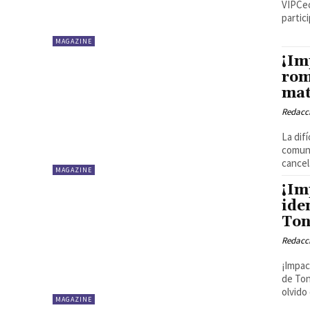
VIPCec
partici
MAGAZINE
¡Im
rom
mat
Redacci
La dif
comuni
cancel
MAGAZINE
¡Im
ide
Ton
Redacci
¡Impac
de Ton
olvido 
MAGAZINE