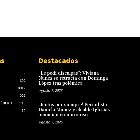
as
Destacados
“Le pedí disculpas”: Viviana
8
Nunes se retracta con Dominga
602
López tras polémica
10312
agosto 7, 2026
227
PÚBLICA
7715
¡Juntos por siempre! Periodista
Daniela Muñoz y alcalde Iglesias
10
anuncian compromiso
agosto 7, 2026