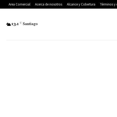
Area Comercial
Acerca de nosotros
Alcance y Cobertura
Términos y 
13.1
C
Santiago