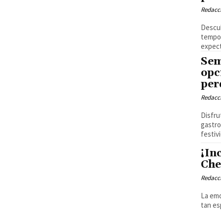
Redacci
Descub
tempo
expect
Sem
opc
per
Redacci
Disfru
gastro
festivi
¡In
Che
Redacci
La emo
tan es