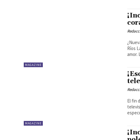
¡In
cor
Redacci
¿Nueva
Ríos La actriz Antonella Ríos está en la palestra por un supuesto nuevo
amor. L
MAGAZINE
¡Es
tel
Redacci
El fin
televi
especu
MAGAZINE
¡In
pol