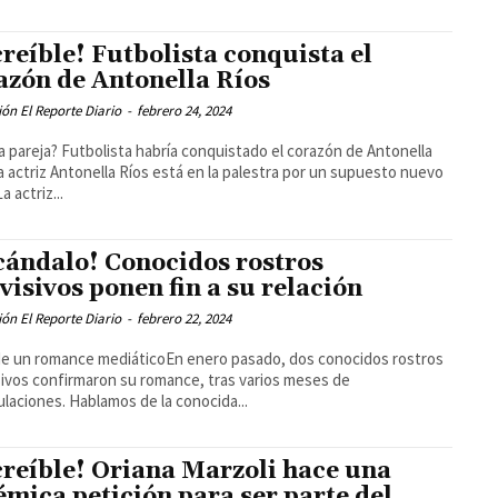
creíble! Futbolista conquista el
azón de Antonella Ríos
ón El Reporte Diario
-
febrero 24, 2024
 pareja? Futbolista habría conquistado el corazón de Antonella
a actriz...
cándalo! Conocidos rostros
evisivos ponen fin a su relación
ón El Reporte Diario
-
febrero 22, 2024
 de un romance mediáticoEn enero pasado, dos conocidos rostros
sivos confirmaron su romance, tras varios meses de
laciones. Hablamos de la conocida...
creíble! Oriana Marzoli hace una
émica petición para ser parte del