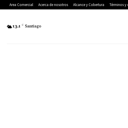
Area Comercial
Acerca de nosotros
Alcance y Cobertura
Términos y 
13.1
C
Santiago