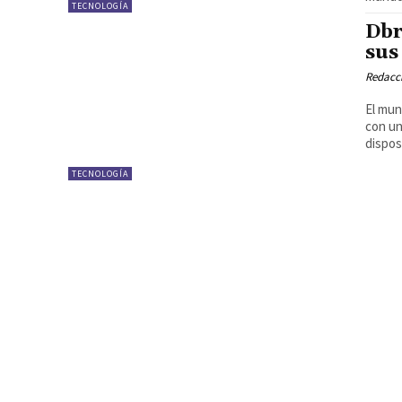
TECNOLOGÍA
Dbr
sus
Redacci
El mun
con un
dispos
TECNOLOGÍA