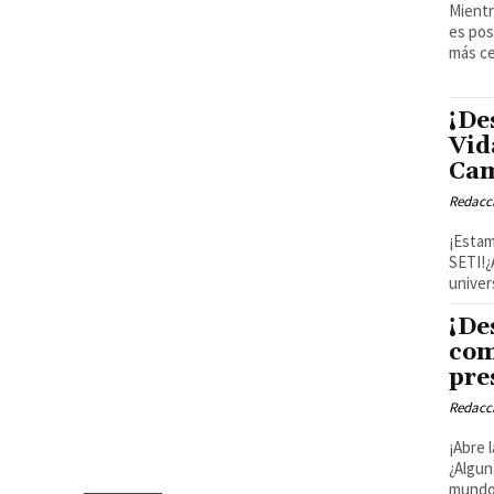
Mientr
es pos
más cer
¡De
Vid
Cam
Redacci
¡Estam
SETI!¿
univer
¡De
com
pre
Redacci
¡Abre 
¿Algun
mundos