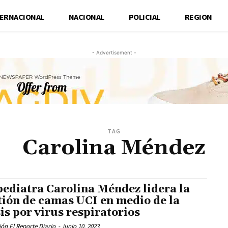
TERNACIONAL
NACIONAL
POLICIAL
REGION
- Advertisement -
TAG
Carolina Méndez
pediatra Carolina Méndez lidera la
tión de camas UCI en medio de la
sis por virus respiratorios
ón El Reporte Diario
-
junio 10, 2023