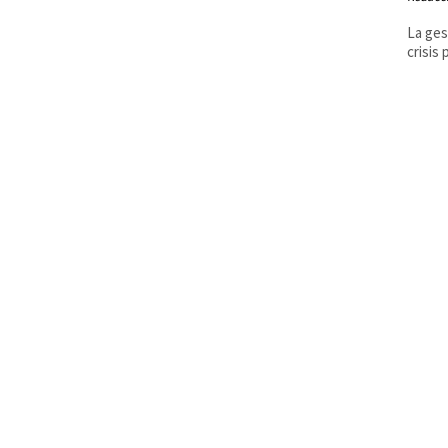
La ges
crisis