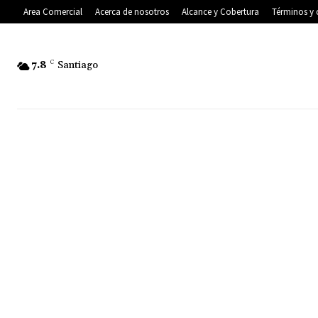
Area Comercial
Acerca de nosotros
Alcance y Cobertura
Términos y 
7.8
C
Santiago