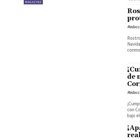
MAGAZINE
Ros
pro
Redacci
Rostro
Navidad La ONG World Vision ha lanzado una ca
conmov
¡Cu
de 
Cor
Redacci
¡Cumpl
con Co
bajo el.
¡Ap
rea