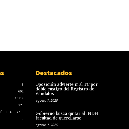
as
Destacados
Oposición advierte ir al TC por
8
doble castigo del Registro de
602
Vándalos
10312
agosto 7, 2026
228
PÚBLICA
7718
Gobierno busca quitar al INDH
facultad de querellarse
10
agosto 7, 2026