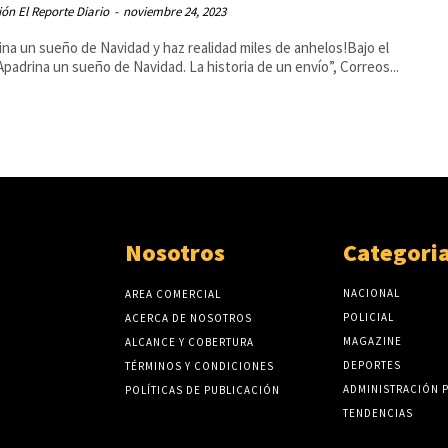
ón El Reporte Diario
-
noviembre 24, 2023
ina un sueño de Navidad y haz realidad miles de anhelos!Bajo el
Apadrina un sueño de Navidad. La historia de un envío”, Correos...
Nosotros
Categori
NACIONAL
AREA COMERCIAL
POLICIAL
ACERCA DE NOSOTROS
MAGAZINE
ALCANCE Y COBERTURA
DEPORTES
TÉRMINOS Y CONDICIONES
ADMINISTRACIÓN 
POLÍTICAS DE PUBLICACIÓN
TENDENCIAS