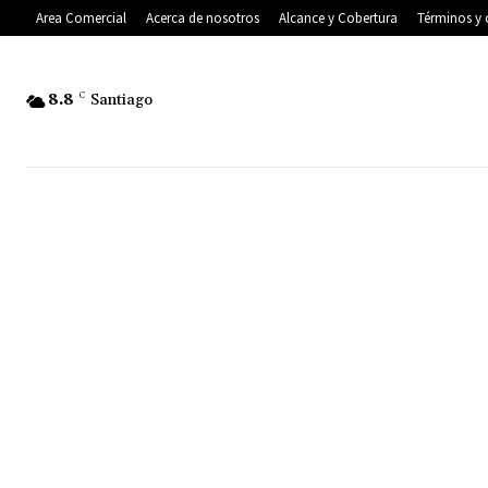
Area Comercial
Acerca de nosotros
Alcance y Cobertura
Términos y 
8.8
C
Santiago