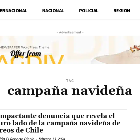
TERNACIONAL
NACIONAL
POLICIAL
REGION
- Advertisement -
TAG
campaña navideña
impactante denuncia que revela el
uro lado de la campaña navideña de
reos de Chile
ón El Reporte Diario
-
febrero 13, 2024