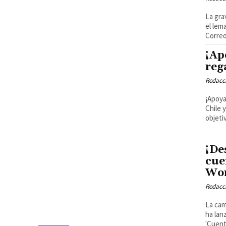
La gra
el lem
Correo
¡Ap
reg
Redacci
¡Apoya
Chile 
objetiv
¡De
cue
Wor
Redacci
La cam
ha lan
'Cuent