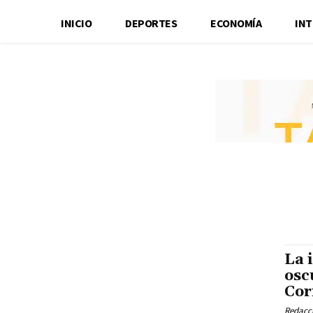
INICIO
DEPORTES
ECONOMÍA
IN
La 
osc
Cor
Redacci