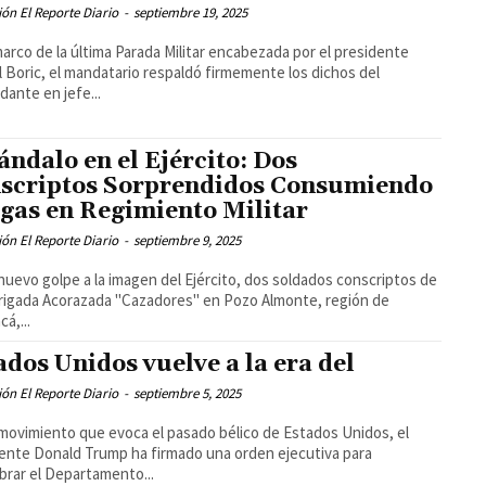
ón El Reporte Diario
-
septiembre 19, 2025
marco de la última Parada Militar encabezada por el presidente
l Boric, el mandatario respaldó firmemente los dichos del
ante en jefe...
ándalo en el Ejército: Dos
scriptos Sorprendidos Consumiendo
gas en Regimiento Militar
ón El Reporte Diario
-
septiembre 9, 2025
nuevo golpe a la imagen del Ejército, dos soldados conscriptos de
Brigada Acorazada "Cazadores" en Pozo Almonte, región de
á,...
ados Unidos vuelve a la era del
ón El Reporte Diario
-
septiembre 5, 2025
movimiento que evoca el pasado bélico de Estados Unidos, el
ente Donald Trump ha firmado una orden ejecutiva para
rar el Departamento...