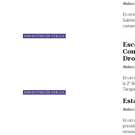
Redacci
En el 
Gabrie
comand
ADMINISTRACIÓN PÚBLICA
Esc
Con
Dro
Redacci
En un 
la 2ª 
Tarapac
ADMINISTRACIÓN PÚBLICA
Est
Redacci
En un 
presid
renomb