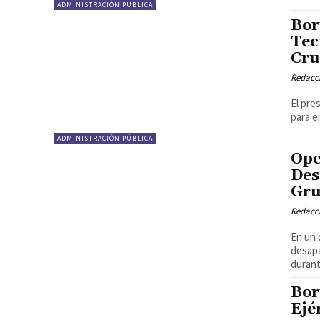
ADMINISTRACIÓN PÚBLICA
Bor
Tec
Cru
Redacci
El pre
para e
ADMINISTRACIÓN PÚBLICA
Ope
Des
Gru
Redacci
En un 
desapa
durant
Bor
Ejé