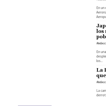
En un 
Aeroná
Aeropu
Jap
los
pob
Redacci
En una
desple
los...
La 
que
Redacci
La cam
derrot