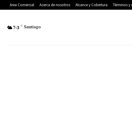
Area Comercial
Acerca de nosotros
Alcance y Cobertura
Términos y 
7.3
C
Santiago