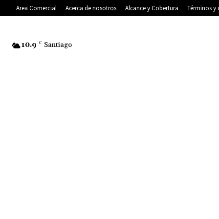
Area Comercial
Acerca de nosotros
Alcance y Cobertura
Términos y 
10.9
C
Santiago