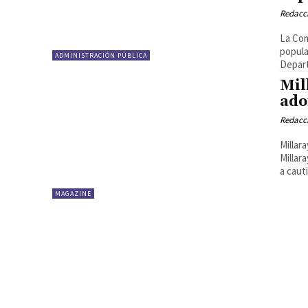
Redacci
La Com
popula
ADMINISTRACIÓN PÚBLICA
Depart
Mil
ado
Redacci
Millar
Millar
a cauti
MAGAZINE