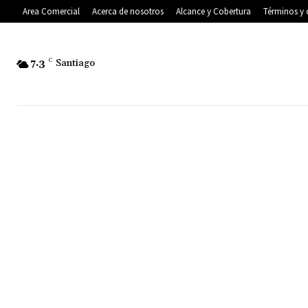
Area Comercial
Acerca de nosotros
Alcance y Cobertura
Términos y 
7.3
C
Santiago