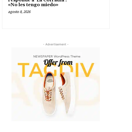
responde a ‘La Cofradía’:
«No les tengo miedo»
agosto 8, 2026
- Advertisement -