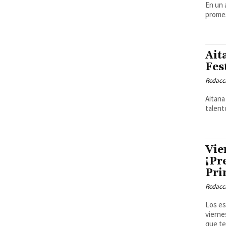
En un 
promes
Ait
Fes
Redacci
Aitana
talent
Vie
¡Pr
Pri
Redacci
Los es
vierne
que te