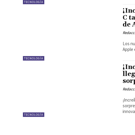
TECNOLOGÍA
¡In
C t
de 
Redacci
Los nu
Apple 
TECNOLOGÍA
¡In
lle
sor
Redacci
¡Incre
sorprendent
innova
TECNOLOGÍA