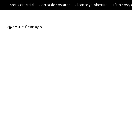
Area Comercial
Acerca de nosotros
Alcance y Cobertura
Términos y 
12.1
C
Santiago