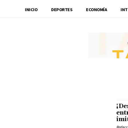
INICIO
DEPORTES
ECONOMÍA
IN
¡De
ent
imi
Redacci