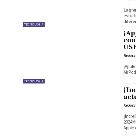
La gran
estudi
difere
TECNOLOGÍA
¡Ap
con
USB
Redacci
¡Apple
AirPod
TECNOLOGÍA
¡In
act
Redacci
¡Incre
2024Mu
Apple 