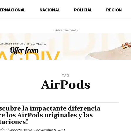
TERNACIONAL
NACIONAL
POLICIAL
REGION
- Advertisement -
TAG
AirPods
scubre la impactante diferencia
re los AirPods originales y las
taciones!
ón El Reporte Diario
-
noviembre 9, 2023